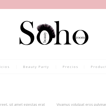
icios
Beauty Party
Precios
Produc
oreet, sit amet egestas erat
Vivamus volutpat eros pulvinar