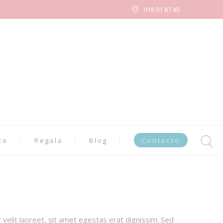
916 01 87 45
to
Regala
Blog
Contacto
 velit laoreet, sit amet egestas erat dignissim. Sed