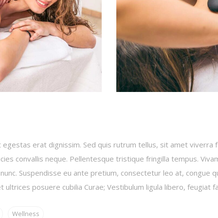
 egestas erat dignissim. Sed quis rutrum tellus, sit amet viverra f
icies convallis neque. Pellentesque tristique fringilla tempus. Viv
t nunc. Suspendisse eu ante pretium, consectetur leo at, congue q
 ultrices posuere cubilia Curae; Vestibulum ligula libero, feugiat fa
Wellness